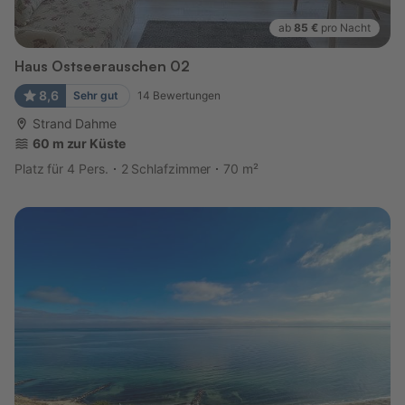
ab
85 €
pro Nacht
Haus Ostseerauschen 02
8,6
Sehr gut
14
Bewertungen
Strand Dahme
60 m zur Küste
Platz für 4 Pers.
2 Schlafzimmer
70 m²