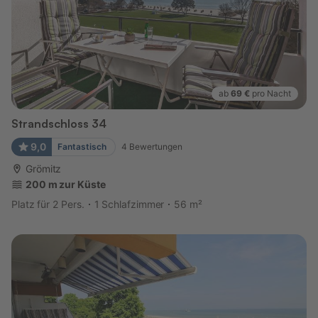
ab
69 €
pro Nacht
Strandschloss 34
9,0
Fantastisch
4
Bewertungen
Grömitz
200 m zur Küste
Platz für 2 Pers.
1 Schlafzimmer
56 m²