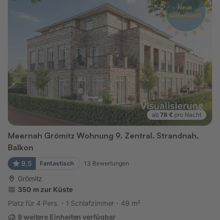
ab
78 €
pro Nacht
Meernah Grömitz Wohnung 9. Zentral. Strandnah.
Balkon
9,5
Fantastisch
13
Bewertungen
Grömitz
350 m zur Küste
Platz für 4 Pers.
1 Schlafzimmer
49 m²
9 weitere Einheiten verfügbar