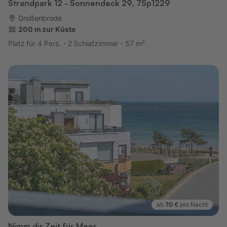
Strandpark 12 - Sonnendeck 29, 7Sp1229
Großenbrode
200 m zur Küste
Platz für 4 Pers.
2 Schlafzimmer
57 m²
ab
70 €
pro Nacht
Nimm dir Zeit für Meer