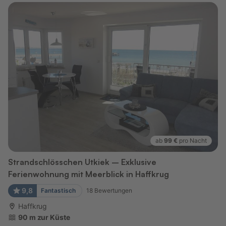
ab
99 €
pro Nacht
Strandschlösschen Utkiek – Exklusive
Ferienwohnung mit Meerblick in Haffkrug
9,8
Fantastisch
18
Bewertungen
Haffkrug
90 m zur Küste