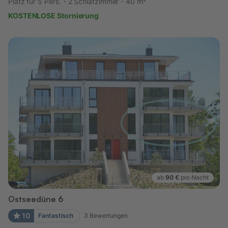
Platz für 5 Pers.
2 Schlafzimmer
40 m²
KOSTENLOSE Stornierung
ab
90 €
pro Nacht
Ostseedüne 6
10
Fantastisch
3
Bewertungen