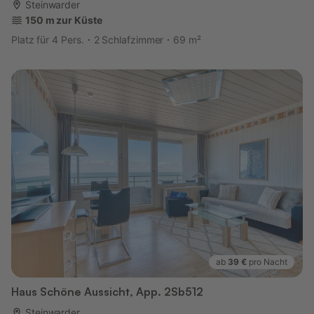
Steinwarder
150 m zur Küste
Platz für 4 Pers.
2 Schlafzimmer
69 m²
ab
39 €
pro Nacht
Haus Schöne Aussicht, App. 2Sb512
Steinwarder