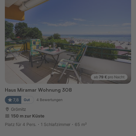
ab
79 €
pro Nacht
Haus Miramar Wohnung 308
7,8
Gut
4
Bewertungen
Grömitz
150 m zur Küste
Platz für 4 Pers.
1 Schlafzimmer
65 m²