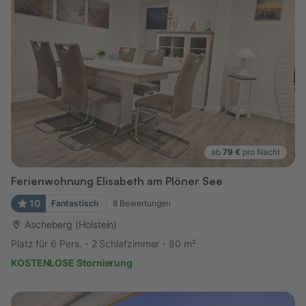
ab
79 €
pro Nacht
Ferienwohnung Elisabeth am Plöner See
10
Fantastisch
8
Bewertungen
Ascheberg (Holstein)
Platz für 6 Pers.
2 Schlafzimmer
80 m²
KOSTENLOSE Stornierung