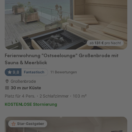
ab
131 €
pro Nacht
Ferienwohnung "Ostseelounge" Großenbrode mit
Sauna & Meerblick
9,8
Fantastisch
11
Bewertungen
Großenbrode
30 m zur Küste
Platz für 4 Pers.
2 Schlafzimmer
103 m²
KOSTENLOSE Stornierung
Star-Gastgeber