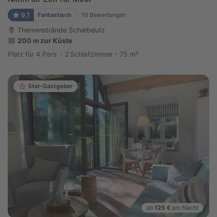
9,1
Fantastisch
10
Bewertungen
Themenstrände Scharbeutz
200 m zur Küste
Platz für 4 Pers.
2 Schlafzimmer
75 m²
Star-Gastgeber
ab
125 €
pro Nacht