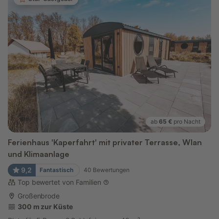
ab
65 €
pro Nacht
Ferienhaus 'Kaperfahrt' mit privater Terrasse, Wlan
und Klimaanlage
9,2
Fantastisch
40
Bewertungen
Top bewertet von Familien
Großenbrode
300 m zur Küste