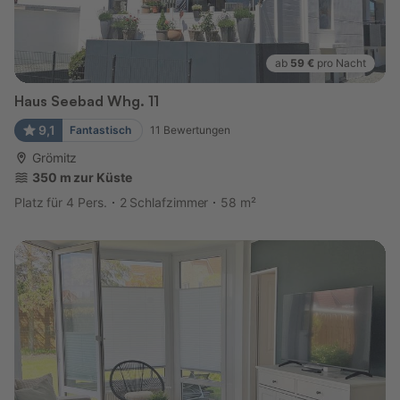
ab
59 €
pro Nacht
Haus Seebad Whg. 11
9,1
Fantastisch
11
Bewertungen
Grömitz
350 m zur Küste
Platz für 4 Pers.
2 Schlafzimmer
58 m²