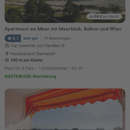
ab
59 €
pro Nacht
Apartment am Meer mit Meerblick, Balkon und Wlan
8,7
Sehr gut
70
Bewertungen
Top bewertet von Familien
Hundestrand Sierksdorf
150 m zur Küste
Platz für 3 Pers.
1 Schlafzimmer
43 m²
KOSTENLOSE Stornierung