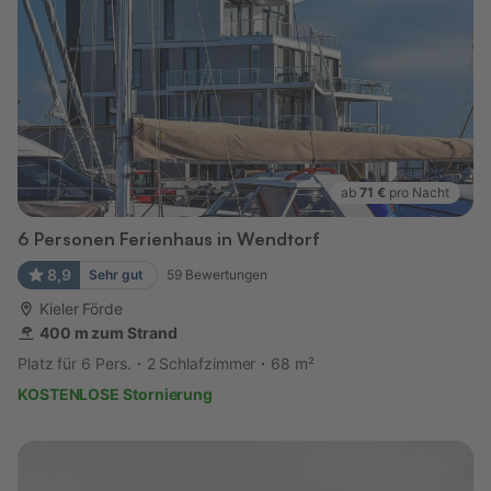
ab
71 €
pro Nacht
6 Personen Ferienhaus in Wendtorf
8,9
Sehr gut
59
Bewertungen
Kieler Förde
400 m zum Strand
Platz für 6 Pers.
2 Schlafzimmer
68 m²
KOSTENLOSE Stornierung