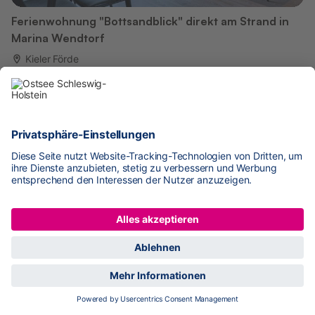
Ferienwohnung "Bottsandblick" direkt am Strand in
Marina Wendtorf
Kieler Förde
450 m zum Strand
Platz für 4 Pers.
1 Schlafzimmer
59 m²
KOSTENLOSE Stornierung