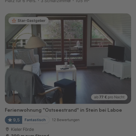
Platz für 6 Pers.
3 Schlafzimmer
105 m²
Star-Gastgeber
ab
77 €
pro Nacht
Ferienwohnung "Ostseestrand" in Stein bei Laboe
9,5
Fantastisch
12
Bewertungen
Kieler Förde
300 m zum Strand