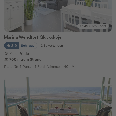
ab
42 €
pro Nacht
Marina Wendtorf Glückskoje
8,9
Sehr gut
12
Bewertungen
Kieler Förde
700 m zum Strand
Platz für 4 Pers.
1 Schlafzimmer
40 m²