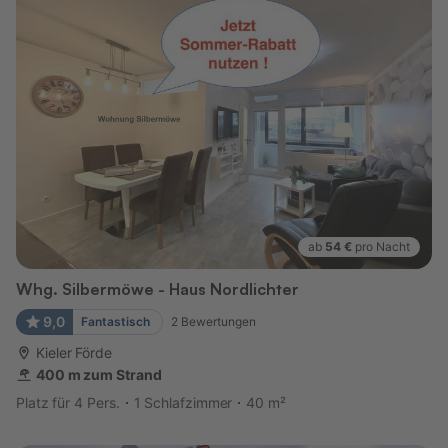
ab
54 €
pro Nacht
Whg. Silbermöwe - Haus Nordlichter
9,0
Fantastisch
2
Bewertungen
Kieler Förde
400 m zum Strand
Platz für 4 Pers.
1 Schlafzimmer
40 m²