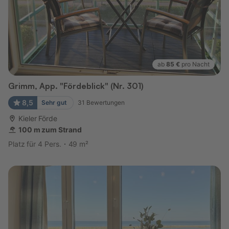
ab
85 €
pro Nacht
Grimm, App. "Fördeblick" (Nr. 301)
8,5
Sehr gut
31
Bewertungen
Kieler Förde
100 m zum Strand
Platz für 4 Pers.
49 m²