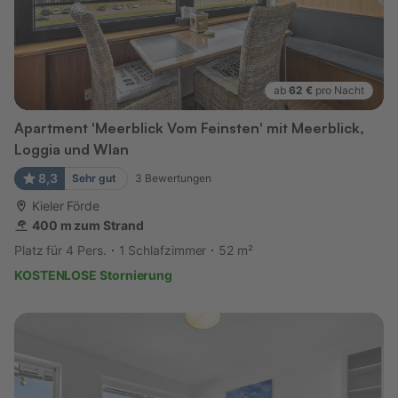
ab
62 €
pro Nacht
Apartment 'Meerblick Vom Feinsten' mit Meerblick,
Loggia und Wlan
8,3
Sehr gut
3
Bewertungen
Kieler Förde
400 m zum Strand
Platz für 4 Pers.
1 Schlafzimmer
52 m²
KOSTENLOSE Stornierung