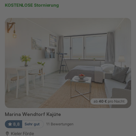
KOSTENLOSE Stornierung
ab
40 €
pro Nacht
Marina Wendtorf Kajüte
8,8
Sehr gut
11
Bewertungen
Kieler Förde