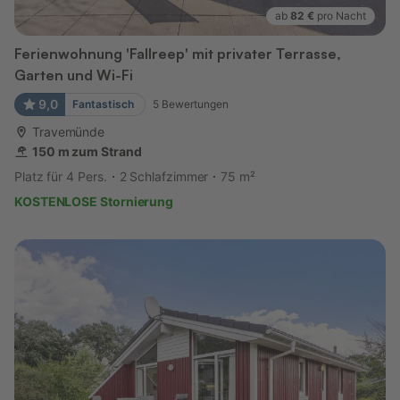
ab
82 €
pro Nacht
Ferienwohnung 'Fallreep' mit privater Terrasse,
Garten und Wi-Fi
9,0
Fantastisch
5
Bewertungen
Travemünde
150 m zum Strand
Platz für 4 Pers.
2 Schlafzimmer
75 m²
KOSTENLOSE Stornierung