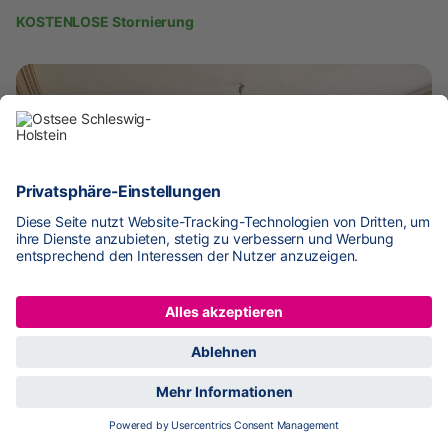
KOSTENLOSE Stornierung
ab
54 €
pro Nacht
Strandblick, Fewo 122
9,1
Fantastisch
4
Bewertungen
Travemünde