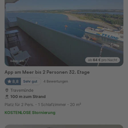
ab
64 €
pro Nacht
App am Meer bis 2 Personen 32. Etage
8,8
Sehr gut
4
Bewertungen
Travemünde
100 m zum Strand
Platz für 2 Pers.
1 Schlafzimmer
20 m²
KOSTENLOSE Stornierung