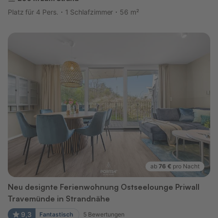
Platz für 4 Pers.
1 Schlafzimmer
56 m²
ab
76 €
pro Nacht
Neu designte Ferienwohnung Ostseelounge Priwall
Travemünde in Strandnähe
9,3
Fantastisch
5
Bewertungen