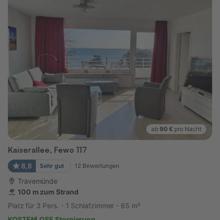
ab
90 €
pro Nacht
Kaiserallee, Fewo 117
8,8
Sehr gut
12
Bewertungen
Travemünde
100 m zum Strand
Platz für 3 Pers.
1 Schlafzimmer
65 m²
KOSTENLOSE Stornierung