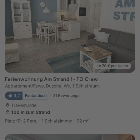
ab
79 €
pro Nacht
Ferienwohnung Am Strand I - FO Crew
Appartement/Fewo, Dusche, Wc, 1 Schlafraum
9,7
Fantastisch
21
Bewertungen
Travemünde
100 m zum Strand
Platz für 2 Pers.
1 Schlafzimmer
62 m²