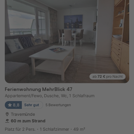
ab
72 €
pro Nacht
Ferienwohnung MehrBlick 47
Appartement/Fewo, Dusche, Wc, 1 Schlafraum
8,8
Sehr gut
5
Bewertungen
Travemünde
60 m zum Strand
Platz für 2 Pers.
1 Schlafzimmer
49 m²