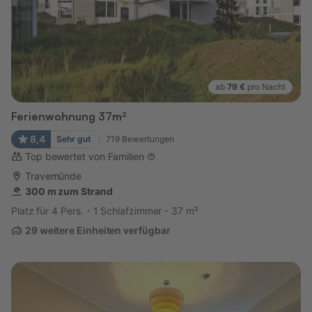
ab
79 €
pro Nacht
Ferienwohnung 37m²
8,4
Sehr gut
719
Bewertungen
Top bewertet von Familien
Travemünde
300 m zum Strand
Platz für 4 Pers.
1 Schlafzimmer
37 m²
29 weitere Einheiten verfügbar