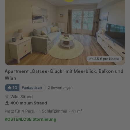
ab
85 €
pro Nacht
Apartment „Ostsee-Glück“ mit Meerblick, Balkon und
Wlan
10
Fantastisch
2
Bewertungen
Wild-Strand
400 m zum Strand
Platz für 4 Pers.
1 Schlafzimmer
41 m²
KOSTENLOSE Stornierung