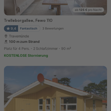
ab
125 €
pro Nacht
Trelleborgallee, Fewo 110
9,4
Fantastisch
3
Bewertungen
Travemünde
100 m zum Strand
Platz für 4 Pers.
2 Schlafzimmer
90 m²
KOSTENLOSE Stornierung