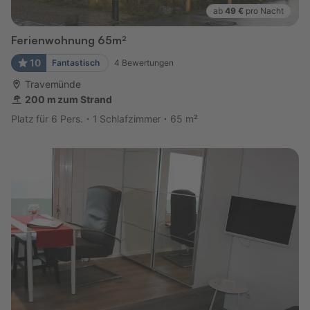
ab
49 €
pro Nacht
Ferienwohnung 65m²
10
Fantastisch
4
Bewertungen
Travemünde
200 m zum Strand
Platz für 6 Pers.
1 Schlafzimmer
65 m²