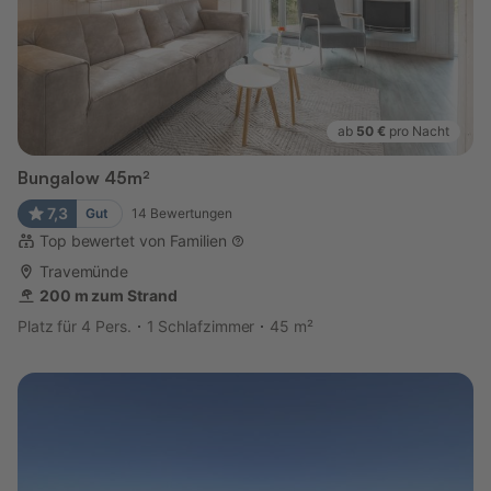
ab
50 €
pro Nacht
Bungalow 45m²
7,3
Gut
14
Bewertungen
Top bewertet von Familien
Travemünde
200 m zum Strand
Platz für 4 Pers.
1 Schlafzimmer
45 m²