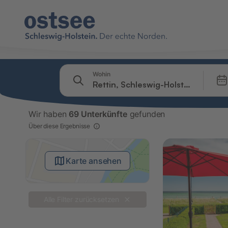
Springe zu
Wohin
Suchleiste
Filter
Wir haben
69 Unterkünfte
gefunden
Angebote
Über diese Ergebnisse
Karte ansehen
Alle Filter zurücksetzen