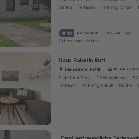
Garten
Terrasse
Parkmöglichkeit
10
Fantastisch
2
Bewertungen
10
Hervorragende Lage
Haus Raketin Butt
Badestrand Rettin
450 m zur Kü
Platz für 4 Pers.
2 Schlafzimmer
86
Terrasse
Parkmöglichkeit
Küche
„Familienfreundliche Ferienw