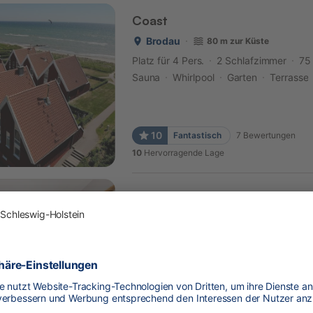
Coast
Brodau
80 m zur Küste
Platz für 4 Pers.
2 Schlafzimmer
75
Sauna
Whirlpool
Garten
Terrasse
10
Fantastisch
7
Bewertungen
10
Hervorragende Lage
Instenweg 14 Fischhus
Neustadt in Holstein
700 m zur 
Platz für 4 Pers.
1 Schlafzimmer
78
Garten
Terrasse
Parkmöglichkeit
10
Fantastisch