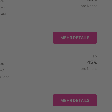
ste
pro Nacht
 m²
LAN
MEHR DETAILS
ab
45 €
ste
pro Nacht
 m²
Küche
MEHR DETAILS