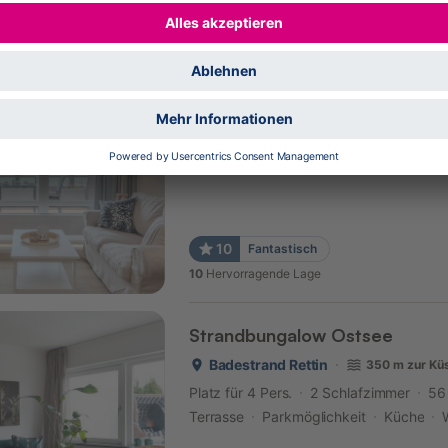
10
Hervorragende Lage
Cozy Up Strandsuite
Brodau
70 m zur Küste
Platz für 2 Pers.
1 Schlafzimmer
65
Sauna
Balkon
Parkmöglichkeit
Kü
10
Fantastisch
10
Hervorragende Lage
Strandbungalow Ostsee
Badestrand Rettin
350 m zur Kü
Platz für 4 Pers.
2 Schlafzimmer
56
Terrasse
Parkmöglichkeit
Küche