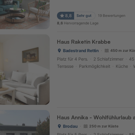
8,8
Sehr gut
19
Bewertungen
8,6
Hervorragende Lage
Haus Raketin Krabbe
Badestrand Rettin
450 m zur Kü
Platz für 4 Pers.
2 Schlafzimmer
45
Terrasse
Parkmöglichkeit
Küche
Haus Annika - Wohlfühlurlaub 
Brodau
250 m zur Küste
Platz für 5 Pers.
2 Schlafzimmer
85