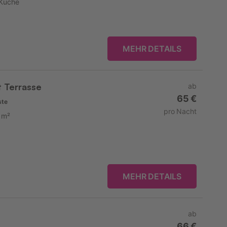
Küche
MEHR DETAILS
 Terrasse
ab
65 €
ste
pro Nacht
 m²
MEHR DETAILS
ab
66 €