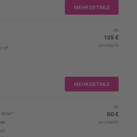
MEHR DETAILS
ab
135 €
pro Nacht
0 m²
MEHR DETAILS
ab
., 87m²
80 €
pro Nacht
ste
 m²