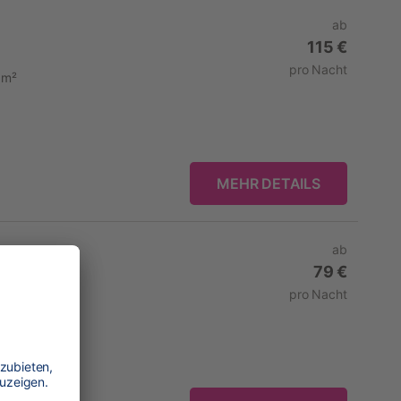
ab
115 €
pro Nacht
 m²
MEHR DETAILS
ab
79 €
Küste
pro Nacht
 m²
Küche