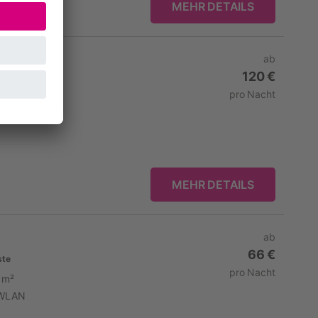
MEHR DETAILS
ab
120 €
pro Nacht
 m²
che
MEHR DETAILS
ab
66 €
ste
pro Nacht
 m²
WLAN