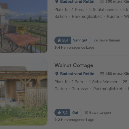
Badestrand Rettin
300 m zur Kü
Platz für 4 Pers.
2 Schlafzimmer
55
Balkon
Parkmöglichkeit
Küche
W
8,4
Sehr gut
29
Bewertungen
9,4
Hervorragende Lage
Walnut Cottage
Badestrand Rettin
450 m zur Kü
Platz für 2 Pers.
1 Schlafzimmer
25
Garten
Terrasse
Parkmöglichkeit
7,4
Gut
10
Bewertungen
9,2
Hervorragende Lage