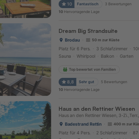
10
Fantastisch
3
Bewertungen
10
Hervorragende Lage
Dream Big Strandsuite
Brodau
50 m zur Küste
Platz für 6 Pers.
3 Schlafzimmer
10
Sauna
Whirlpool
Balkon
Garten
Top bewertet von Familien
8,8
Sehr gut
5
Bewertungen
10
Hervorragende Lage
Haus an den Rettiner Wiesen
Haus an den Rettiner Wiesen, 3-Zi.,Terr
Badestrand Rettin
400 m zur Kü
Platz für 4 Pers.
2 Schlafzimmer
87