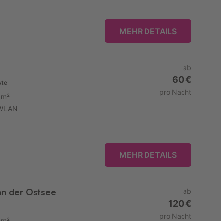
MEHR DETAILS
ab
60 €
ste
pro Nacht
 m²
WLAN
MEHR DETAILS
an der Ostsee
ab
120 €
pro Nacht
 m²