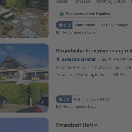
Garten
Terrasse
Parkmöglichkeit
Top bewertet von Familien
9,3
Fantastisch
12
Bewertungen
9,1
Hervorragende Lage
Strandnahe Ferienwohnung mit
Badestrand Rettin
350 m zur Kü
Platz für 4 Pers.
2 Schlafzimmer
56
Terrasse
Parkmöglichkeit
WLAN
7,0
Gut
2
Bewertungen
8,0
Hervorragende Lage
Strandzeit Rettin