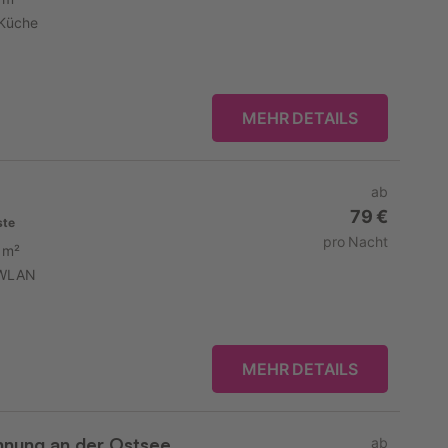
Küche
MEHR DETAILS
ab
79 €
ste
pro Nacht
 m²
WLAN
MEHR DETAILS
ohnung an der Ostsee
ab