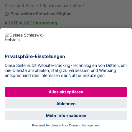
Platz für 4 Pers.
1 Schlafzimmer
59 m²
Eine weitere Einheit verfügbar
KOSTENLOSE Stornierung
ab
40 €
pro Nacht
Marina Wendtorf Kajüte