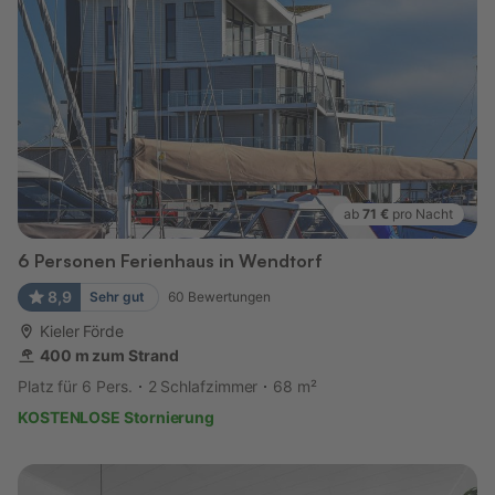
ab
71 €
pro Nacht
6 Personen Ferienhaus in Wendtorf
8,9
Sehr gut
60
Bewertungen
Kieler Förde
400 m zum Strand
Platz für 6 Pers.
2 Schlafzimmer
68 m²
KOSTENLOSE Stornierung