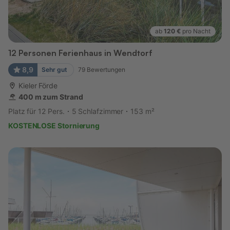
ab
120 €
pro Nacht
12 Personen Ferienhaus in Wendtorf
8,9
Sehr gut
79
Bewertungen
Kieler Förde
400 m zum Strand
Platz für 12 Pers.
5 Schlafzimmer
153 m²
KOSTENLOSE Stornierung