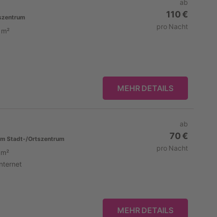
ab
110 €
szentrum
pro Nacht
 m²
MEHR DETAILS
ab
70 €
m Stadt-/Ortszentrum
pro Nacht
 m²
Internet
MEHR DETAILS