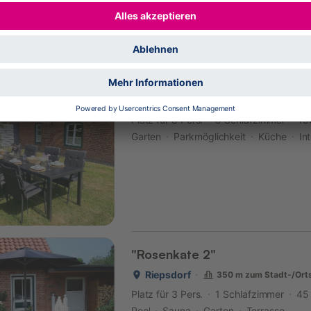
9,2
Fantastisch
3
Bewertungen
Gut Koselau Landhaus V
Riepsdorf
2,6 km zum Stadt-/Orts
Platz für 8 Pers.
5 Schlafzimmer
15
Garten
Parkmöglichkeit
Küche
In
"Rosenkate 2"
Riepsdorf
350 m zum Stadt-/Ort
Platz für 3 Pers.
1 Schlafzimmer
45
Pool
Sauna
Garten
Terrasse