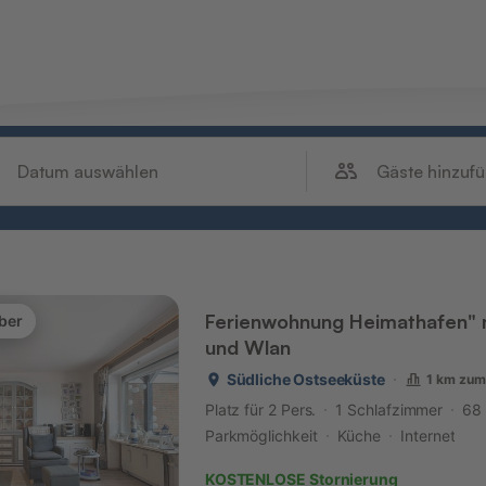
Gäste hinzuf
Datum auswählen
Ferienwohnung Heimathafen" m
ber
und Wlan
Südliche Ostseeküste
1 km zum
Platz für 2 Pers.
1 Schlafzimmer
68
Parkmöglichkeit
Küche
Internet
KOSTENLOSE Stornierung