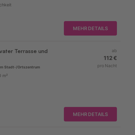
chkeit
MEHR DETAILS
ivater Terrasse und
ab
112 €
pro Nacht
m Stadt-/Ortszentrum
0 m²
MEHR DETAILS