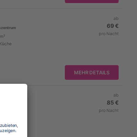
ab
69 €
szentrum
pro Nacht
 m²
Küche
MEHR DETAILS
ab
85 €
zentrum
pro Nacht
 m²
Internet