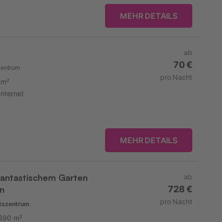
MEHR DETAILS
ab
70 €
zentrum
pro Nacht
 m²
Internet
MEHR DETAILS
fantastischem Garten
ab
n
728 €
pro Nacht
tszentrum
390 m²