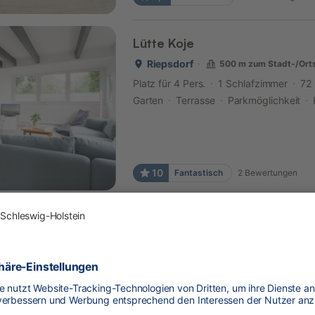
Lütte Koje
Riepsdorf
500 m zum Stadt-/Ort
Platz für 4 Pers.
1 Schlafzimmer
72
Garten
Terrasse
Parkmöglichkeit
10
Fantastisch
2
Bewertungen
Landhaus Ostseeglück
Riepsdorf
1,8 km zum Stadt-/Orts
Platz für 4 Pers.
2 Schlafzimmer
90
Terrasse
Parkmöglichkeit
Küche