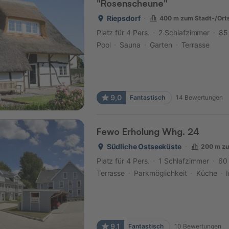
"Rosenscheune"
Riepsdorf
400 m zum Stadt-/Ort
Platz für 4 Pers.
2 Schlafzimmer
85
Pool
Sauna
Garten
Terrasse
9,0
Fantastisch
14
Bewertungen
Fewo Erholung Whg. 24
Südliche Ostseeküste
200 m zu
Platz für 4 Pers.
1 Schlafzimmer
60
Terrasse
Parkmöglichkeit
Küche
9,1
Fantastisch
10
Bewertungen