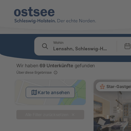
Springe zu
Wohin
Suchleiste
Filter
Wir haben
69 Unterkünfte
gefunden
Angebote
Über diese Ergebnisse
Star-Gastge
Karte ansehen
Alle Filter zurücksetzen