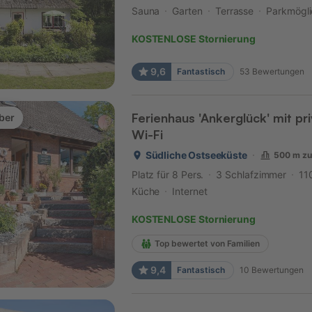
Sauna
Garten
Terrasse
Parkmögli
KOSTENLOSE Stornierung
9,6
Fantastisch
53
Bewertungen
Ferienhaus 'Ankerglück' mit pr
ber
Wi-Fi
Südliche Ostseeküste
500 m zu
Platz für 8 Pers.
3 Schlafzimmer
11
Küche
Internet
KOSTENLOSE Stornierung
Top bewertet von Familien
9,4
Fantastisch
10
Bewertungen