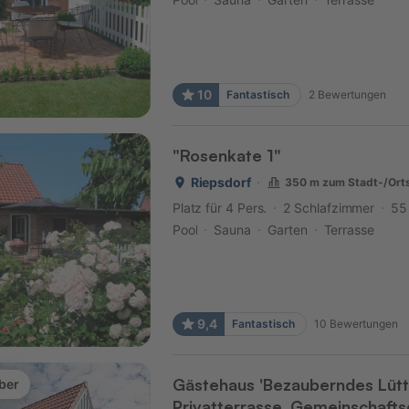
10
Fantastisch
2
Bewertungen
"Rosenkate 1"
Riepsdorf
350 m zum Stadt-/Ort
Platz für 4 Pers.
2 Schlafzimmer
55
Pool
Sauna
Garten
Terrasse
9,4
Fantastisch
10
Bewertungen
Gästehaus 'Bezauberndes Lütt
ber
Privatterrasse, Gemeinschafts