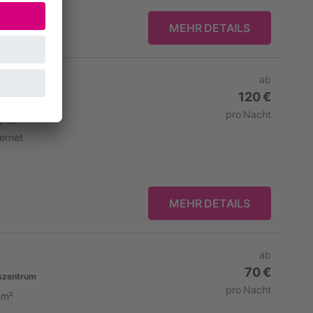
MEHR DETAILS
ab
120 €
zentrum
pro Nacht
0 m²
ternet
MEHR DETAILS
ab
70 €
szentrum
pro Nacht
 m²