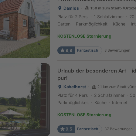
Damlos
150 m zum Stadt-/Ortsz
Platz für 2 Pers.
1 Schlafzimmer
20
Garten
Parkmöglichkeit
Küche
In
KOSTENLOSE Stornierung
9,9
Fantastisch
8
Bewertungen
Urlaub der besonderen Art - id
pur!
Kabelhorst
2,1 km zum Stadt-/Ort
Platz für 4 Pers.
2 Schlafzimmer
50
Parkmöglichkeit
Küche
Internet
KOSTENLOSE Stornierung
9,5
Fantastisch
37
Bewertungen