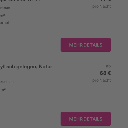
pro Nacht
entrum
 m²
ternet
MEHR DETAILS
yllisch gelegen, Natur
ab
68 €
pro Nacht
szentrum
 m²
MEHR DETAILS