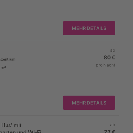
MEHR DETAILS
ab
80 €
szentrum
pro Nacht
 m²
MEHR DETAILS
 Hus' mit
ab
garten und Wi-Fi
77 €