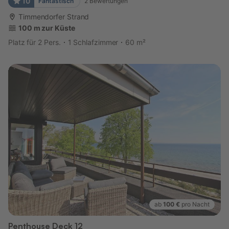
10
Fantastisch
2
Bewertungen
Timmendorfer Strand
100 m zur Küste
Platz für 2 Pers.
1 Schlafzimmer
60 m²
ab
100 €
pro Nacht
Penthouse Deck 12