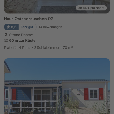
ab
85 €
pro Nacht
Haus Ostseerauschen 02
8,6
Sehr gut
14
Bewertungen
Strand Dahme
60 m zur Küste
Platz für 4 Pers.
2 Schlafzimmer
70 m²