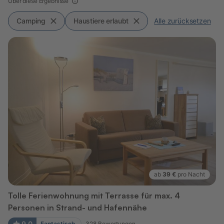
Über diese Ergebnisse
Camping
Haustiere erlaubt
Alle zurücksetzen
ab
39 €
pro Nacht
Tolle Ferienwohnung mit Terrasse für max. 4
Personen in Strand- und Hafennähe
9,0
Fantastisch
328
Bewertungen