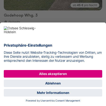
ab
45 €
pro Nacht
Godehoop Whg. 3
Grömitz
500 m zur Küste
Platz für 3 Pers.
2 Schlafzimmer
42 m²
Star-Gastgeber