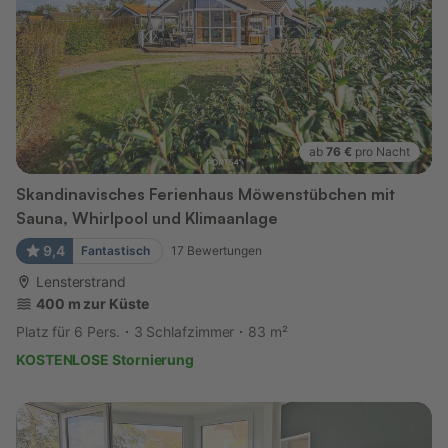
ab
76 €
pro Nacht
Skandinavisches Ferienhaus Möwenstübchen mit
Sauna, Whirlpool und Klimaanlage
9,4
Fantastisch
17
Bewertungen
Lensterstrand
400 m zur Küste
Platz für 6 Pers.
3 Schlafzimmer
83 m²
KOSTENLOSE Stornierung