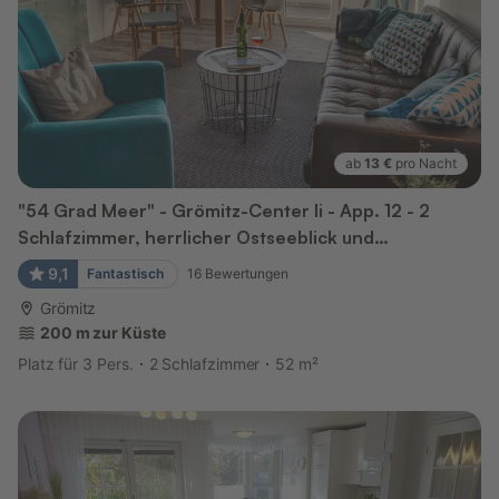
ab
13 €
pro Nacht
"54 Grad Meer" - Grömitz-Center Ii - App. 12 - 2
Schlafzimmer, herrlicher Ostseeblick und
kostenlose...
9,1
Fantastisch
16
Bewertungen
Grömitz
200 m zur Küste
Platz für 3 Pers.
2 Schlafzimmer
52 m²