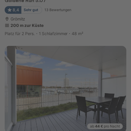
Goldene Ruh 5.07
8,4
Sehr gut
13
Bewertungen
Grömitz
200 m zur Küste
Platz für 2 Pers.
1 Schlafzimmer
48 m²
ab
44 €
pro Nacht