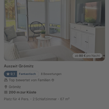
ab
80 €
pro Nacht
Auszeit Grömitz
9,1
Fantastisch
8
Bewertungen
Top bewertet von Familien
Grömitz
200 m zur Küste
Platz für 4 Pers.
2 Schlafzimmer
67 m²