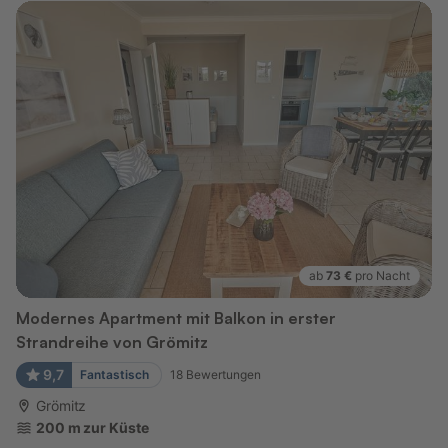
ab
73 €
pro Nacht
Modernes Apartment mit Balkon in erster
Strandreihe von Grömitz
9,7
Fantastisch
18
Bewertungen
Grömitz
200 m zur Küste