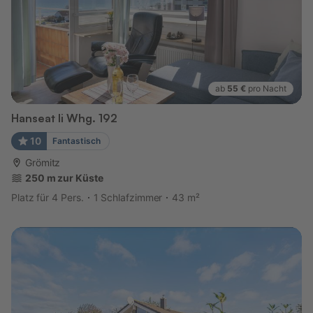
ab
55 €
pro Nacht
Hanseat Ii Whg. 192
10
Fantastisch
Grömitz
250 m zur Küste
Platz für 4 Pers.
1 Schlafzimmer
43 m²