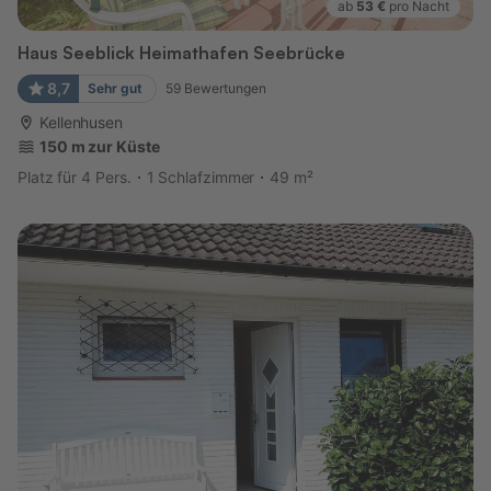
ab
53 €
pro Nacht
Haus Seeblick Heimathafen Seebrücke
8,7
Sehr gut
59
Bewertungen
Kellenhusen
150 m zur Küste
Platz für 4 Pers.
1 Schlafzimmer
49 m²