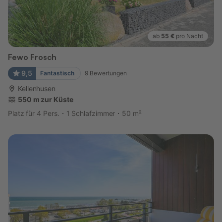
ab
55 €
pro Nacht
Fewo Frosch
9,5
Fantastisch
9
Bewertungen
Kellenhusen
550 m zur Küste
Platz für 4 Pers.
1 Schlafzimmer
50 m²