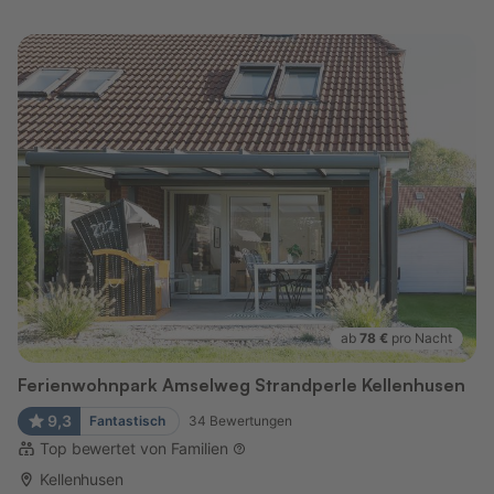
ab
78 €
pro Nacht
Ferienwohnpark Amselweg Strandperle Kellenhusen
9,3
Fantastisch
34
Bewertungen
Top bewertet von Familien
Kellenhusen