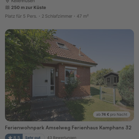
Kellenhusen
250 m zur Küste
Platz für 5 Pers.
2 Schlafzimmer
47 m²
ab
74 €
pro Nacht
Ferienwohnpark Amselweg Ferienhaus Kamphans 32
8,5
Sehr gut
43
Bewertungen