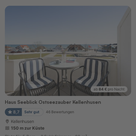
ab
84 €
pro Nacht
Haus Seeblick Ostseezauber Kellenhusen
8,7
Sehr gut
46
Bewertungen
Kellenhusen
150 m zur Küste