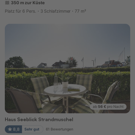
350 m zur Küste
Platz für 6 Pers.
3 Schlafzimmer
77 m²
ab
56 €
pro Nacht
Haus Seeblick Strandmuschel
8,8
Sehr gut
61
Bewertungen