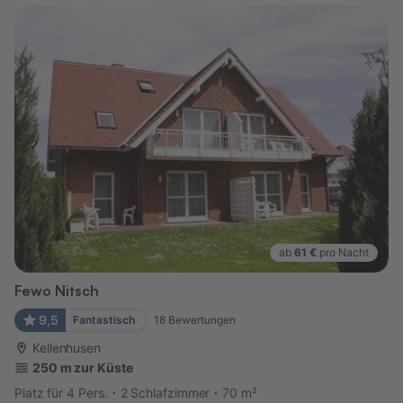
ab
61 €
pro Nacht
Fewo Nitsch
9,5
Fantastisch
18
Bewertungen
Kellenhusen
250 m zur Küste
Platz für 4 Pers.
2 Schlafzimmer
70 m²