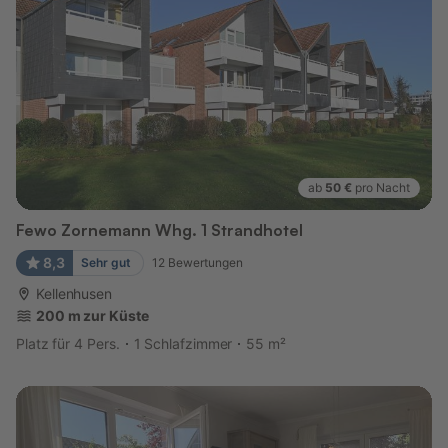
ab
50 €
pro Nacht
Fewo Zornemann Whg. 1 Strandhotel
8,3
Sehr gut
12
Bewertungen
Kellenhusen
200 m zur Küste
Platz für 4 Pers.
1 Schlafzimmer
55 m²