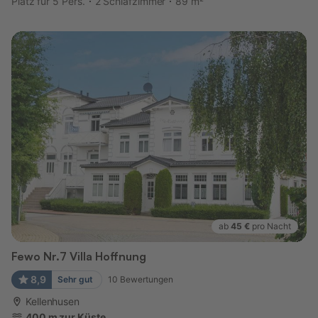
Platz für 5 Pers.
2 Schlafzimmer
89 m²
ab
45 €
pro Nacht
Fewo Nr.7 Villa Hoffnung
8,9
Sehr gut
10
Bewertungen
Kellenhusen
400 m zur Küste