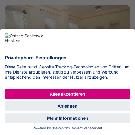
ab
45 €
pro Nacht
Strandgut
8,3
Sehr gut
12
Bewertungen
Top bewertet von Familien
Kellenhusen
450 m zur Küste