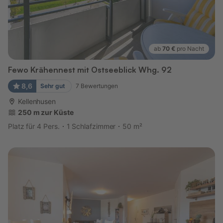
ab
70 €
pro Nacht
Fewo Krähennest mit Ostseeblick Whg. 92
8,6
Sehr gut
7
Bewertungen
Kellenhusen
250 m zur Küste
Platz für 4 Pers.
1 Schlafzimmer
50 m²