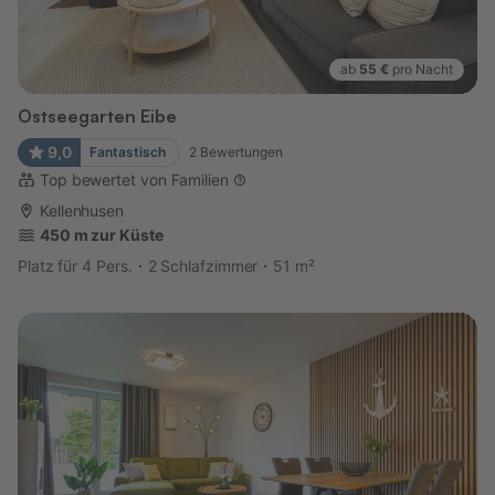
ab
55 €
pro Nacht
Ostseegarten Eibe
9,0
Fantastisch
2
Bewertungen
Top bewertet von Familien
Kellenhusen
450 m zur Küste
Platz für 4 Pers.
2 Schlafzimmer
51 m²