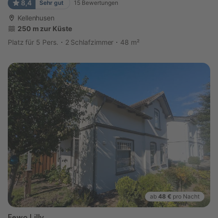
8,4
Sehr gut
15
Bewertungen
Kellenhusen
250 m zur Küste
Platz für 5 Pers.
2 Schlafzimmer
48 m²
ab
48 €
pro Nacht
Fewo Lilly