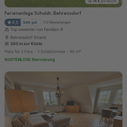
ab
74 €
pro Nacht
Ferienanlage Schuldt, Behrensdorf
8,5
Sehr gut
113
Bewertungen
Top bewertet von Familien
Behrensdorf Strand
300 m zur Küste
Platz für 2 Pers.
1 Schlafzimmer
40 m²
KOSTENLOSE Stornierung