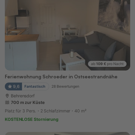
ab
109 €
pro Nacht
Ferienwohnung Schroeder in Ostseestrandnähe
9,6
Fantastisch
28
Bewertungen
Behrensdorf
700 m zur Küste
Platz für 3 Pers.
2 Schlafzimmer
40 m²
KOSTENLOSE Stornierung