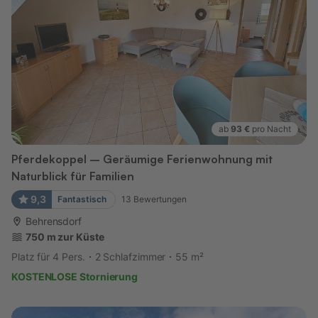
ab
93 €
pro Nacht
Pferdekoppel – Geräumige Ferienwohnung mit
Naturblick für Familien
9,3
Fantastisch
13
Bewertungen
Behrensdorf
750 m zur Küste
Platz für 4 Pers.
2 Schlafzimmer
55 m²
KOSTENLOSE Stornierung