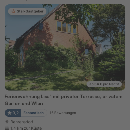
Star-Gastgeber
ab
54 €
pro Nacht
Ferienwohnung Lisa" mit privater Terrasse, privatem
Garten und Wlan
9,2
Fantastisch
16
Bewertungen
Behrensdorf
1,4 km zur Küste