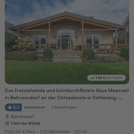
ab
148 €
pro Nacht
Das freistehende und lichtdurchflutete Haus Meerzeit
in Behrensdorf an der Ostseeküste in Schleswig-...
9,5
Fantastisch
2
Bewertungen
Behrensdorf
1 km zur Küste
Platz für 4 Pers.
2 Schlafzimmer
120 m²