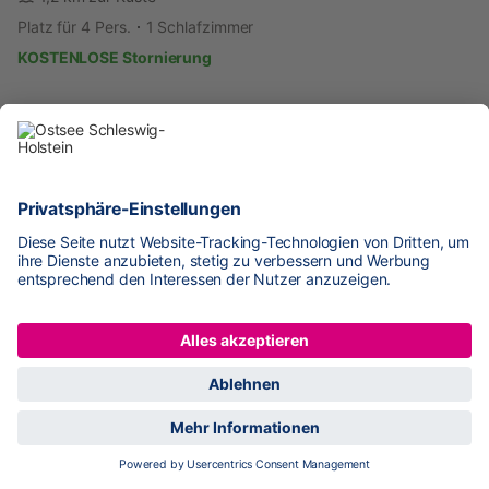
Platz für 4 Pers.
1 Schlafzimmer
KOSTENLOSE Stornierung
ab
330 €
pro Nacht
Ferienhaus mit 3 Schlafzimmer
Behrensdorf