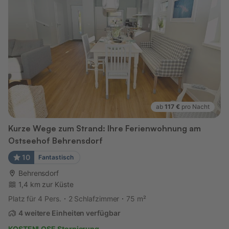
ab
117 €
pro Nacht
Kurze Wege zum Strand: Ihre Ferienwohnung am
Ostseehof Behrensdorf
10
Fantastisch
Behrensdorf
1,4 km zur Küste
Platz für 4 Pers.
2 Schlafzimmer
75 m²
4 weitere Einheiten verfügbar
KOSTENLOSE Stornierung