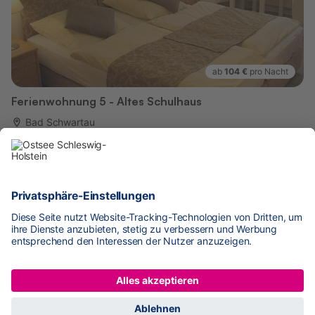
ab
104 €
pro Nacht
Ferienwohnung 5 - Altes Schulhaus
Bad Schwartau
150 m zum Stadt-/Ortszentrum
Platz für 2 Pers.
1 Schlafzimmer
23 m²
5 weitere Einheiten verfügbar